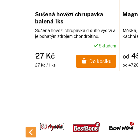
Sušená hovězí chrupavka
Magnu
balená 1ks
Sušená hovězí chrupavka dlouho vydrží a
Měkká, 
je bohatým zdrojem chondroitinu.
kachní 
Skladem
27 Kč
4
od
Do košíku
Měrná
Měrná
27 Kč / 1 ks
od 47,20
cena:
cena: