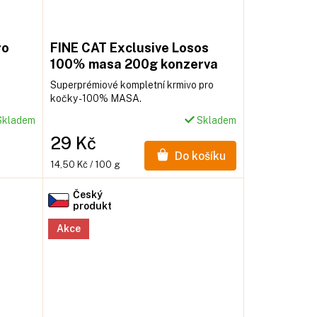
ro
FINE CAT Exclusive Losos
100% masa 200g konzerva
Superprémiové kompletní krmivo pro
kočky - 100% MASA.
kladem
Skladem
29 Kč
Do košíku
Měrná
14,50 Kč / 100 g
cena:
Český
produkt
Akce