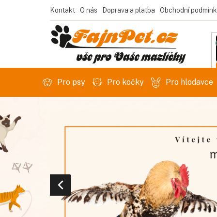
Přejít
Kontakt
O nás
Doprava a platba
Obchodní podmínk
na
obsah
Pro psy
Pro kočky
Pro hlodavce
Předchozí