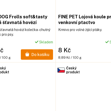
DOG Frolls soft&tasty
FINE PET Lojová koule p
 šťavnatá hovězí
venkovní ptactvo
čka 400g
ťavnatá hovězí kolečka - chutný
Krmivo pro volně žijící ptáky.
 pro psy.
Skladem
S
Kč
8 Kč
Do košíku
Měrná
/ 100 g
8,89 Kč / 100 g
cena:
ský
Český
odukt
produkt