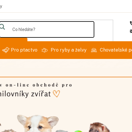
y
Hledat
Pro ptactvo
Pro ryby a želvy
Chovatelské p
N