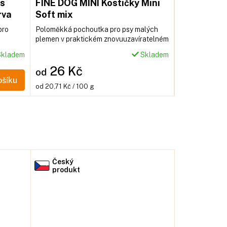
os
FINE DOG MINI Kostičky Mini
Apetit su
rva
Soft mix
60g
pro
Poloměkká pochoutka pro psy malých
Moučný červ j
plemen v praktickém znovuuzavíratelném
ptáky, malé sav
pytlíku nebo dóze.
kladem
Skladem
26 Kč
51 Kč
od
ošíku
Měrná
Měrná
od 20,71 Kč / 100 g
85 Kč / 100 g
cena:
cena:
Český
produkt