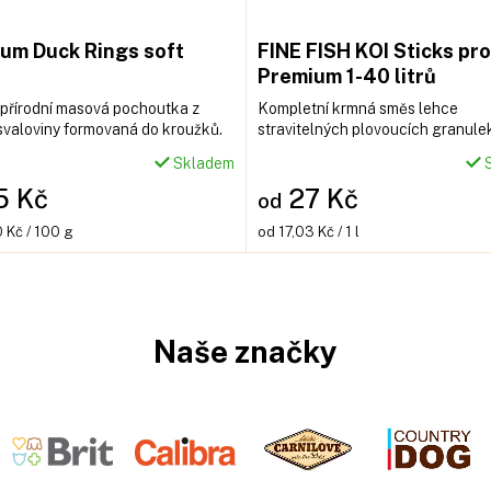
m Duck Rings soft
FINE FISH KOI Sticks pro
Premium 1-40 litrů
přírodní masová pochoutka z
Kompletní krmná směs lehce
svaloviny formovaná do kroužků.
stravitelných plovoucích granule
proteiny, minerály a vitamíny urč
Skladem
S
pro všechny druhy okrasných ryb 
5 Kč
jezírku.
27 Kč
od
Měrná
 Kč / 100 g
od 17,03 Kč / 1 l
cena:
Naše značky