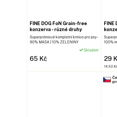
FINE DOG FoN Grain-free
FINE 
konzerva - různé druhy
konze
100%
Superprémiové kompletní krmivo pro psy -
Superpr
90% MASA | 10% ZELENINY
100% m
Skladem
65 Kč
29 
Měrná
14,50 Kč
cena:
Če
pr