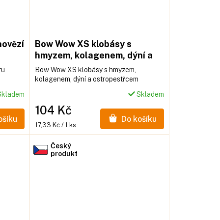
hovězí
Bow Wow XS klobásy s
hmyzem, kolagenem, dýní a
ostropestřcem mariánským
ru
Bow Wow XS klobásy s hmyzem,
6ks / 27-30cm - sáček
kolagenem, dýní a ostropestřcem
mariánským 6ks / 27-30cm - sáček
kladem
Skladem
104 Kč
ošíku
Do košíku
Měrná
17,33 Kč / 1 ks
cena:
Český
produkt