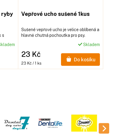
 ryby
Vepřové ucho sušené 1kus
Sušené vepřové ucho je velice oblíbená a
k s
hlavně chutná pochoutka pro psy.
ených
kladem
Skladem
v
23 Kč
Do košíku
Měrná
23 Kč / 1 ks
cena: