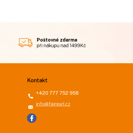
Poštovné zdarma
při nákupu nad 1499Kč
Kontakt
+420 777 752 958
info
@
fajnpet.cz