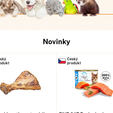
Novinky
ský
Český
odukt
produkt