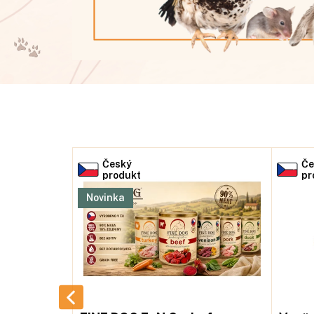
Český
Če
produkt
pr
Novinka