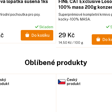
vá lopatka sušená 1ks
FINE CAT Exclusive Los
100% masa 200g konze
írodní pochoutka pro psy.
Superprémiové kompletní krmivo 
kočky - 100% MASA.
Skladem
S
Kč
29 Kč
Do košíku
Do k
Měrná
14,50 Kč / 100 g
cena:
Oblíbené produkty
ský
Český
odukt
produkt