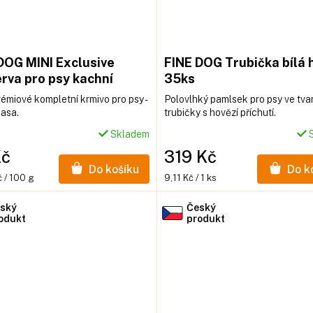
DOG MINI Exclusive
FINE DOG Trubička bílá 
rva pro psy kachní
35ks
 masa 200g
émiové kompletní krmivo pro psy -
Polovlhký pamlsek pro psy ve tva
asa.
trubičky s hovězí příchutí.
Skladem
S
Kč
319 Kč
Do košíku
Do k
Měrná
 / 100 g
9,11 Kč / 1 ks
cena:
ský
Český
odukt
produkt