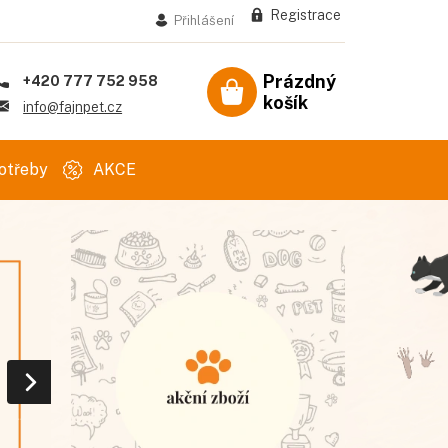
Registrace
Přihlášení
Prázdný
+420 777 752 958
košík
Nákupní
info@fajnpet.cz
košík
otřeby
AKCE
ásledující