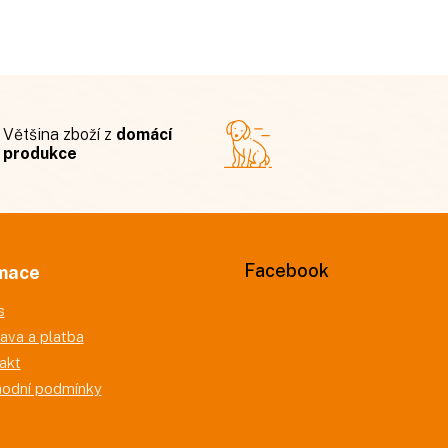
Většina zboží z
domácí
produkce
Facebook
mace
s
ava a platba
akt
odní podmínky