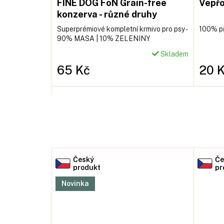
 Kachní
FINE DOG FoN Grain-free
Vepřo
158g
konzerva - různé druhy
ělé kočky s
Superprémiové kompletní krmivo pro psy -
100% př
90% MASA | 10% ZELENINY
Skladem
Skladem
65 Kč
20 
Do košíku
Český
Če
produkt
pr
Novinka