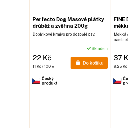
Perfecto Dog Masové plátky
FINE 
drůběž a zvěřina 200g
měkká
kole
Doplňkové krmivo pro dospělé psy.
Měkká š
pamlsek
Skladem
22 Kč
37 
Do košíku
Měrná
Měrná
11 Kč / 100 g
9,25 Kč 
cena:
cena:
Český
Če
produkt
pr