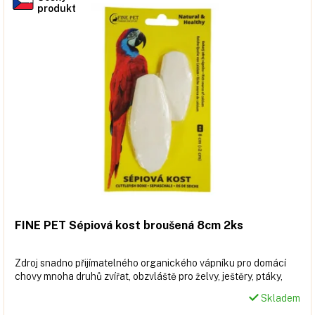
produkt
FINE PET Sépiová kost broušená 8cm 2ks
Zdroj snadno přijímatelného organického vápníku pro domácí
chovy mnoha druhů zvířat, obzvláště pro želvy, ještěry, ptáky,
hlemýždě atd.
Skladem