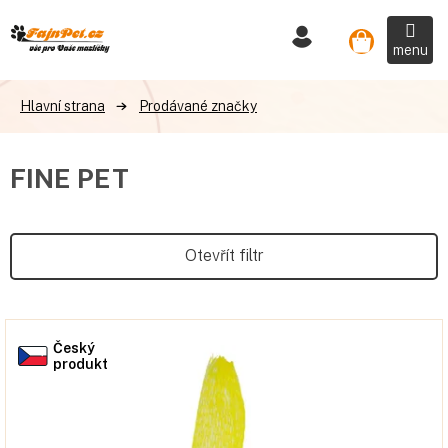
Přejít
na
Nákupní
obsah
košík
Prodávané značky
FINE PET
Otevřít filtr
V
Český
ý
produkt
p
i
s