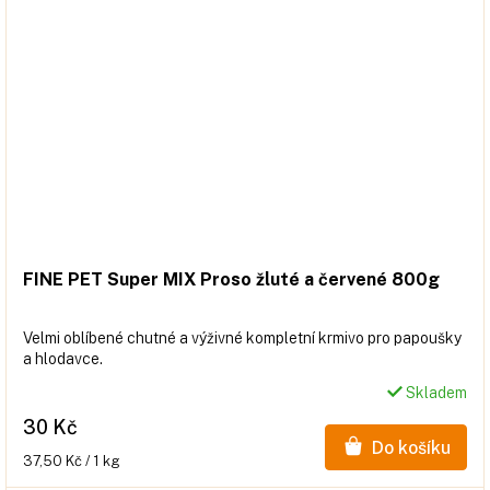
FINE PET Super MIX Proso žluté a červené 800g
Velmi oblíbené chutné a výživné kompletní krmivo pro papoušky
a hlodavce.
Skladem
30 Kč
Do košíku
Měrná
37,50 Kč / 1 kg
cena: