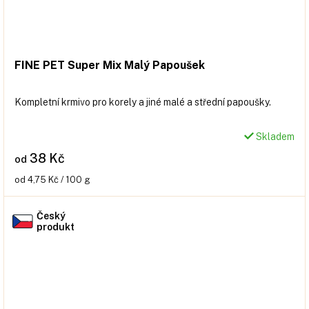
FINE PET Super Mix Malý Papoušek
Kompletní krmivo pro korely a jiné malé a střední papoušky.
Skladem
38 Kč
od
Měrná
od 4,75 Kč / 100 g
cena:
Český
produkt