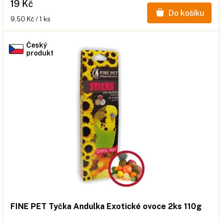
19 Kč
Do košíku
Měrná
9,50 Kč / 1 ks
cena:
Český
produkt
FINE PET Tyčka Andulka Exotické ovoce 2ks 110g