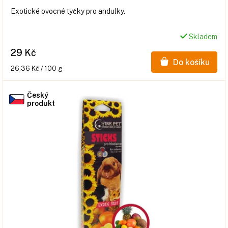
Exotické ovocné tyčky pro andulky.
Skladem
29 Kč
Do košíku
Měrná
26,36 Kč / 100 g
cena:
Český
produkt