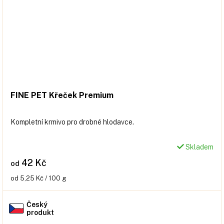
FINE PET Křeček Premium
Kompletní krmivo pro drobné hlodavce.
Skladem
42 Kč
od
Měrná
od 5,25 Kč / 100 g
cena:
Český
produkt