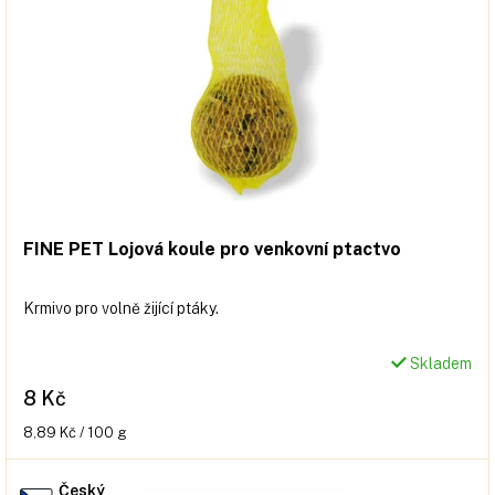
p
r
o
d
u
k
t
ů
FINE PET Lojová koule pro venkovní ptactvo
Krmivo pro volně žijící ptáky.
Skladem
8 Kč
Měrná
8,89 Kč / 100 g
cena:
Český