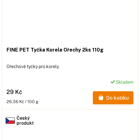
FINE PET Tyčka Korela Ořechy 2ks 110g
Ořechové tyčky pro korely.
Skladem
29 Kč
Do košíku
Měrná
26,36 Kč / 100 g
cena:
Český
produkt