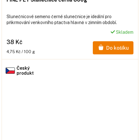
Slunečnicové semeno černé slunečnice je ideální pro
přikrmování venkovního ptactva hlavně v zimním období.
Skladem
38 Kč
Do košíku
Měrná
4,75 Kč / 100 g
cena:
Český
produkt