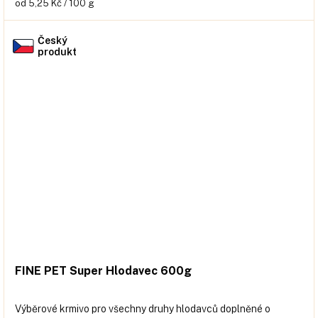
Měrná
od 5,25 Kč / 100 g
cena:
Český
produkt
FINE PET Super Hlodavec 600g
Výběrové krmivo pro všechny druhy hlodavců doplněné o