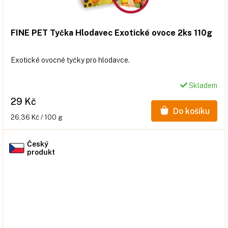
FINE PET Tyčka Hlodavec Exotické ovoce 2ks 110g
Exotické ovocné tyčky pro hlodavce.
Skladem
29 Kč
Do košíku
Měrná
26,36 Kč / 100 g
cena:
Český
produkt