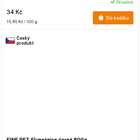
Skladem
34 Kč
Do košíku
Měrná
15,45 Kč / 100 g
cena:
Český
produkt
FINE PET Slunečnice černá 800g