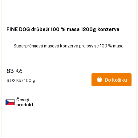
FINE DOG drůbeží 100 % masa 1200g konzerva
Superprémiová masová konzerva pro psy se 100 % masa.
83 Kč
Do košíku
Měrná
6,92 Kč / 100 g
cena:
Český
produkt