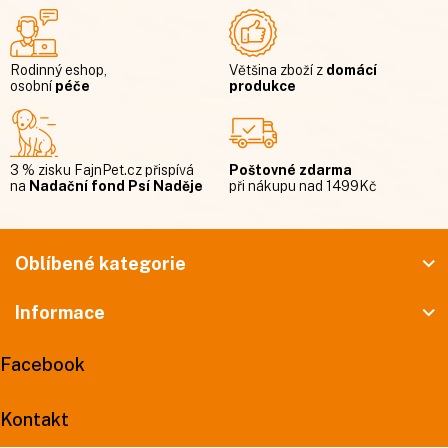
Rodinný eshop,
Většina zboží z
domácí
osobní
péče
produkce
3 % zisku FajnPet.cz přispívá
Poštovné zdarma
na
Nadační fond Psí Naděje
při nákupu nad 1499Kč
Z
á
Oblíbené kategorie
p
Informace
a
t
Facebook
í
Kontakt