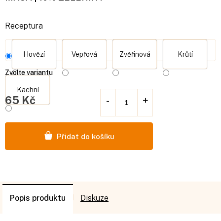
Receptura
Hovězí
Vepřová
Zvěřinová
Krůtí
Zvolte variantu
Kachní
65 Kč
Měrná
cena:
Přidat do košíku
Popis
Diskuze