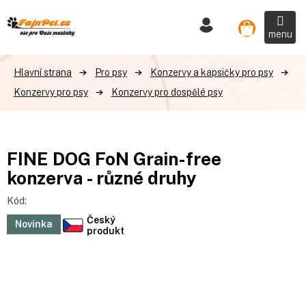
Přejít
na
Nákupní
obsah
košík
Pro psy
Konzervy a kapsičky pro psy
Konzervy pro psy
Konzervy pro dospělé psy
FINE DOG FoN Grain-free
konzerva - různé druhy
Kód:
Český
Novinka
produkt