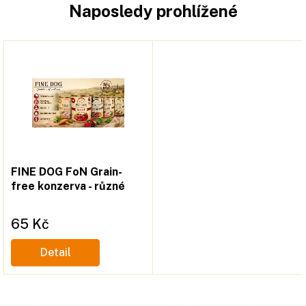
Naposledy prohlížené
FINE DOG FoN Grain-
free konzerva - různé
druhy
65 Kč
Měrná
cena:
Detail