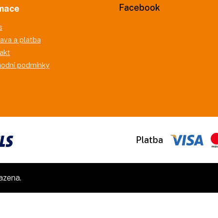
Facebook
mace
s
ava a platba
akt
odní podmínky
Platba
azena.