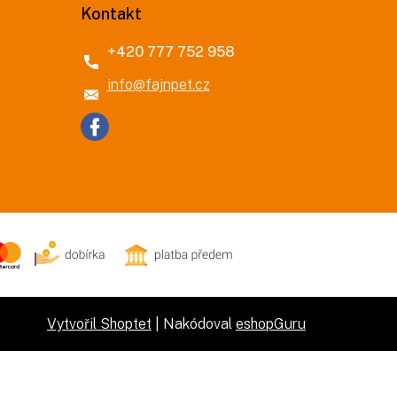
Kontakt
+420 777 752 958
info
@
fajnpet.cz
Vytvořil Shoptet
| Nakódoval
eshopGuru