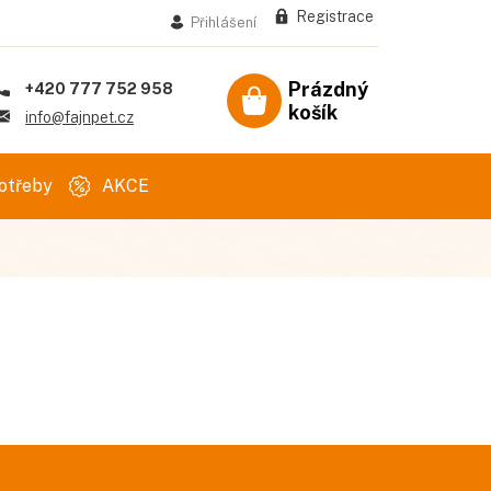
Registrace
Přihlášení
Prázdný
+420 777 752 958
košík
Nákupní
info@fajnpet.cz
košík
otřeby
AKCE