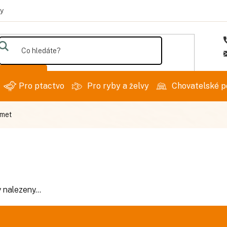
y
Hledat
Pro ptactvo
Pro ryby a želvy
Chovatelské p
rmet
 nalezeny...