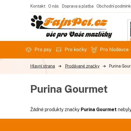
Přejít
Kontakt
O nás
Doprava a platba
Obchodní podmínk
na
obsah
Pro psy
Pro kočky
Pro hlodavce
Prodávané značky
Purina Gou
Purina Gourmet
Žádné produkty značky
Purina Gourmet
nebyly
Z