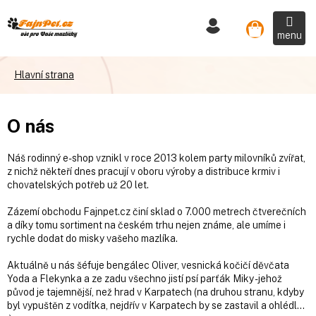
Přejít
na
Nákupní
obsah
košík
O nás
Náš rodinný e-shop vznikl v roce 2013 kolem party milovníků zvířat,
z nichž někteří dnes pracují v oboru výroby a distribuce krmiv i
chovatelských potřeb už 20 let.
Zázemí obchodu Fajnpet.cz činí sklad o 7.000 metrech čtverečních
a díky tomu sortiment na českém trhu nejen známe, ale umíme i
rychle dodat do misky vašeho mazlíka.
Aktuálně u nás šéfuje bengálec Oliver, vesnická kočičí děvčata
Yoda a Flekynka a ze zadu všechno jistí psí parťák Miky - jehož
původ je tajemnější, než hrad v Karpatech (na druhou stranu, kdyby
byl vypuštěn z vodítka, nejdřív v Karpatech by se zastavil a ohlédl...