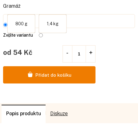
Gramáž
800 g
1,4 kg
Zvolte variantu
od
54 Kč
Měrná
cena:
Přidat do košíku
Popis
Diskuze