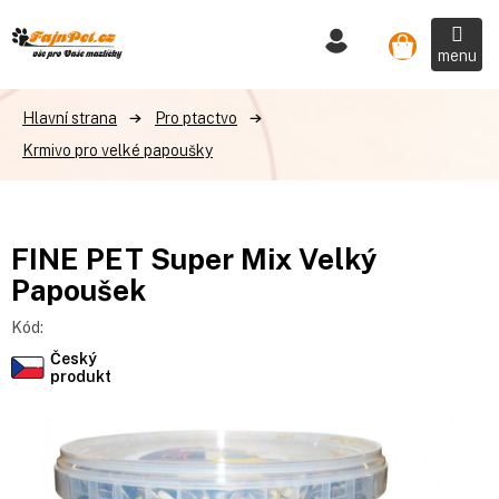
Přejít
na
Nákupní
obsah
košík
Pro ptactvo
Krmivo pro velké papoušky
FINE PET Super Mix Velký
Papoušek
Kód:
Český
produkt