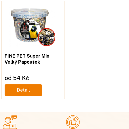
FINE PET Super Mix
Velký Papoušek
od
54 Kč
Měrná
cena:
Detail