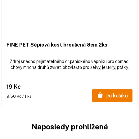
FINE PET Sépiová kost broušená 8cm 2ks
Zdroj snadno přijímatelného organického vápníku pro domácí
chovy mnoha druhů zvířat, obzvláště pro želvy, ještěry, ptáky,
hlemýždě atd.
19 Kč
Do košíku
Měrná
9,50 Kč / 1 ks
cena:
Naposledy prohlížené