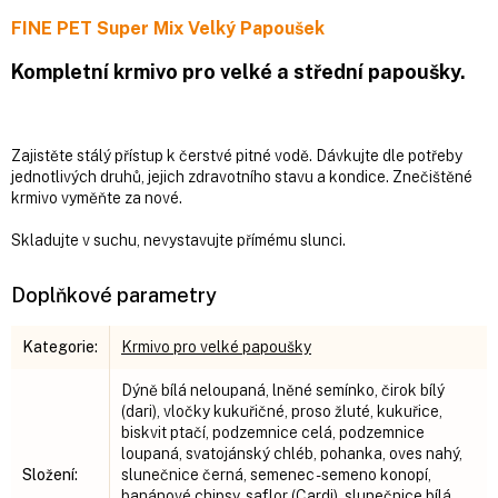
FINE PET Super Mix Velký Papoušek
Kompletní krmivo pro velké a střední papoušky.
Zajistěte stálý přístup k čerstvé pitné vodě. Dávkujte dle potřeby
jednotlivých druhů, jejich zdravotního stavu a kondice. Znečištěné
krmivo vyměňte za nové.
Skladujte v suchu, nevystavujte přímému slunci.
Doplňkové parametry
Kategorie
:
Krmivo pro velké papoušky
Dýně bílá neloupaná, lněné semínko, čirok bílý
(dari), vločky kukuřičné, proso žluté, kukuřice,
biskvit ptačí, podzemnice celá, podzemnice
loupaná, svatojánský chléb, pohanka, oves nahý,
Složení
:
slunečnice černá, semenec - semeno konopí,
banánové chipsy, saflor (Cardi), slunečnice bílá,