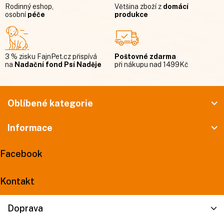
Rodinný eshop,
Většina zboží z
domácí
osobní
péče
produkce
3 % zisku FajnPet.cz přispívá
Poštovné zdarma
na
Nadační fond Psí Naděje
při nákupu nad 1499Kč
Z
á
Oblíbené kategorie
p
Informace
a
t
Facebook
í
Kontakt
Doprava