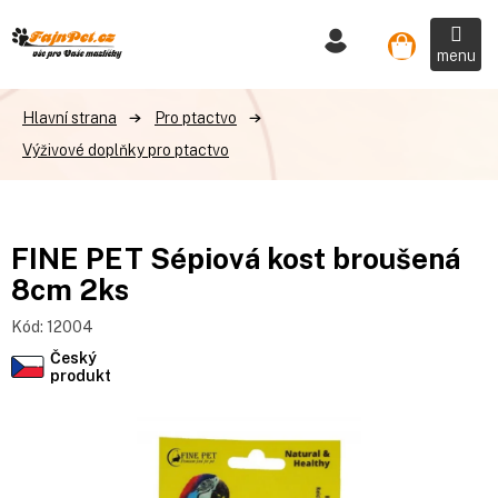
Přejít
na
Nákupní
obsah
košík
Pro ptactvo
Výživové doplňky pro ptactvo
FINE PET Sépiová kost broušená
8cm 2ks
Kód:
12004
Český
produkt