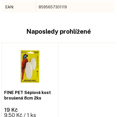
EAN
:
8595657301119
Naposledy prohlížené
FINE PET Sépiová kost
broušená 8cm 2ks
19 Kč
Měrná
9,50 Kč / 1 ks