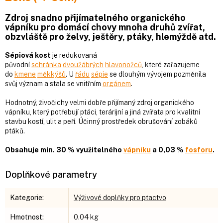
Zdroj snadno přijímatelného organického
vápníku pro domácí chovy mnoha druhů zvířat,
obzvláště pro želvy, ještěry, ptáky, hlemýždě atd.
Sépiová kost
je redukovaná
původní
schránka
dvoužábrých
hlavonožců
, které zařazujeme
do
kmene
měkkýšů
. U
řádu
sépie
se dlouhým vývojem pozměnila
svůj význam a stala se vnitřním
orgánem
.
Hodnotný, živočichy velmi dobře přijímaný zdroj organického
vápníku, který potřebují ptáci, terárijní a jiná zvířata pro kvalitní
stavbu kostí, ulit a peří. Účinný prostředek obrušování zobáků
ptáků.
Obsahuje min. 30 % využitelného
vápníku
a 0,03 %
fosforu
.
Doplňkové parametry
Kategorie
:
Výživové doplňky pro ptactvo
Hmotnost
:
0.04 kg