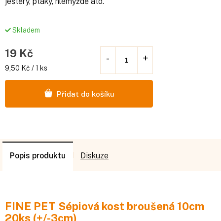
ještěry, ptáky, hlemýždě atd.
Skladem
19 Kč
Měrná
9,50 Kč / 1 ks
cena:
Přidat do košíku
Popis
Diskuze
FINE PET Sépiová kost broušená 10cm
20ks (+/-3cm)