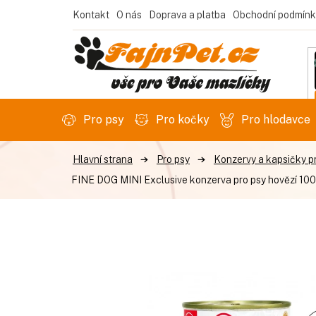
Přejít
Kontakt
O nás
Doprava a platba
Obchodní podmínk
na
obsah
Pro psy
Pro kočky
Pro hlodavce
Pro psy
Konzervy a kapsičky p
FINE DOG MINI Exclusive konzerva pro psy hovězí 1