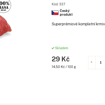
Kód:
337
Český
produkt
Superprémiové kompletní krmiv
Skladem
29 Kč
Měrná
14,50 Kč / 100 g
cena: