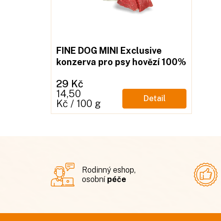
FINE DOG MINI Exclusive
konzerva pro psy hovězí 100%
masa 200g
29 Kč
Měrná
14,50
Detail
cena:
Kč / 100 g
Rodinný eshop,
osobní
péče