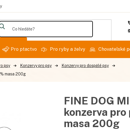
y
Hledat
Pro ptactvo
Pro ryby a želvy
Chovatelské p
ro psy
Konzervy pro psy
Konzervy pro dospělé psy
00% masa 200g
FINE DOG MIN
konzerva pro
masa 200g