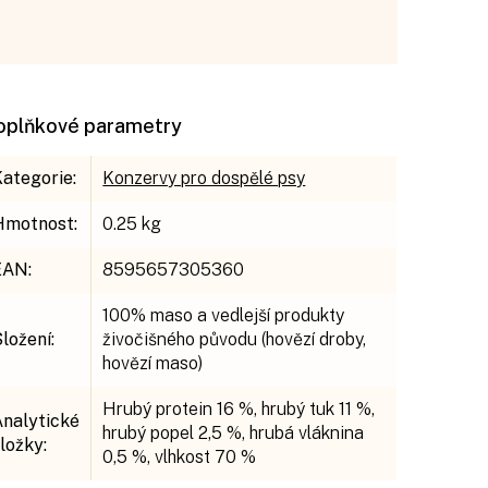
oplňkové parametry
Kategorie
:
Konzervy pro dospělé psy
Hmotnost
:
0.25 kg
EAN
:
8595657305360
100% maso a vedlejší produkty
Složení
:
živočišného původu (hovězí droby,
hovězí maso)
Hrubý protein 16 %, hrubý tuk 11 %,
Analytické
hrubý popel 2,5 %, hrubá vláknina
složky
:
0,5 %, vlhkost 70 %