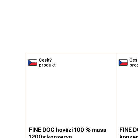
Český
Čes
produkt
pro
FINE DOG hovězí 100 % masa
FINE D
1200g konzerva
konzer