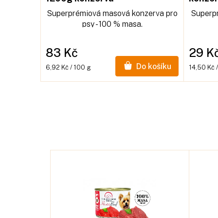
masa 
Superprémiová masová konzerva pro
Superpr
psy - 100 % masa.
83 Kč
29 K
Do košíku
Měrná
Měrná
6,92 Kč / 100 g
14,50 Kč 
cena:
cena: