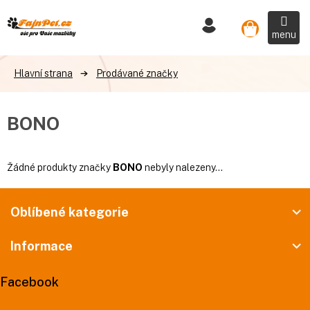
Přejít
na
Nákupní
obsah
košík
Prodávané značky
BONO
Žádné produkty značky
BONO
nebyly nalezeny...
Z
á
Oblíbené kategorie
p
Informace
a
t
Facebook
í