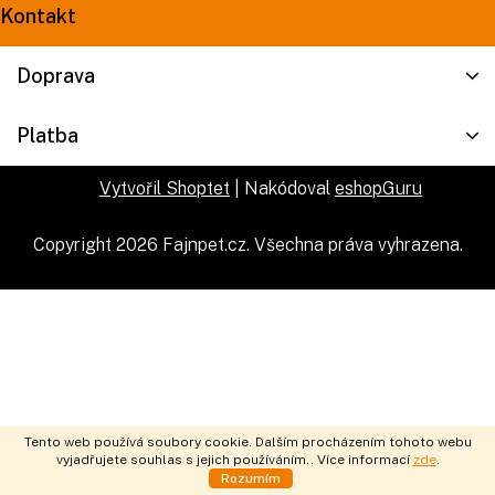
Kontakt
Doprava
Platba
Vytvořil Shoptet
| Nakódoval
eshopGuru
Copyright 2026
Fajnpet.cz
. Všechna práva vyhrazena.
Tento web používá soubory cookie. Dalším procházením tohoto webu
vyjadřujete souhlas s jejich používáním.. Více informací
zde
.
Rozumím