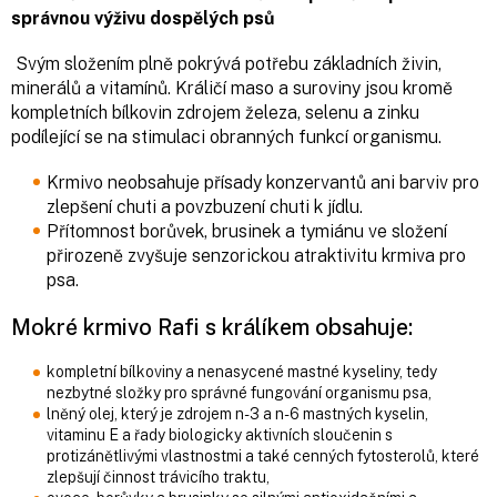
správnou výživu dospělých psů
Svým složením plně pokrývá potřebu základních živin,
minerálů a vitamínů. Králičí maso a suroviny jsou kromě
kompletních bílkovin zdrojem železa, selenu a zinku
podílející se na stimulaci obranných funkcí organismu.
Krmivo neobsahuje přísady konzervantů ani barviv pro
zlepšení chuti a povzbuzení chuti k jídlu.
Přítomnost borůvek, brusinek a tymiánu ve složení
přirozeně zvyšuje senzorickou atraktivitu krmiva pro
psa.
Mokré krmivo Rafi s králíkem obsahuje:
kompletní bílkoviny a nenasycené mastné kyseliny, tedy
nezbytné složky pro správné fungování organismu psa,
lněný olej, který je zdrojem n-3 a n-6 mastných kyselin,
vitaminu E a řady biologicky aktivních sloučenin s
protizánětlivými vlastnostmi a také cenných fytosterolů, které
zlepšují činnost trávicího traktu,