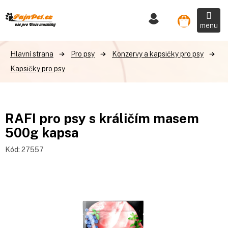
Přejít
na
Nákupní
obsah
košík
Pro psy
Konzervy a kapsičky pro psy
Kapsičky pro psy
RAFI pro psy s králičím masem
500g kapsa
Kód:
27557