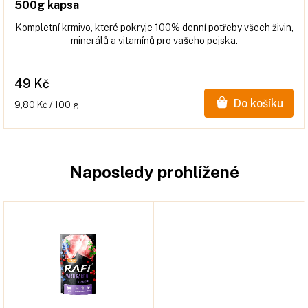
500g kapsa
Kompletní krmivo, které pokryje 100% denní potřeby všech živin,
minerálů a vitamínů pro vašeho pejska.
49 Kč
Do košíku
Měrná
9,80 Kč / 100 g
cena:
Naposledy prohlížené