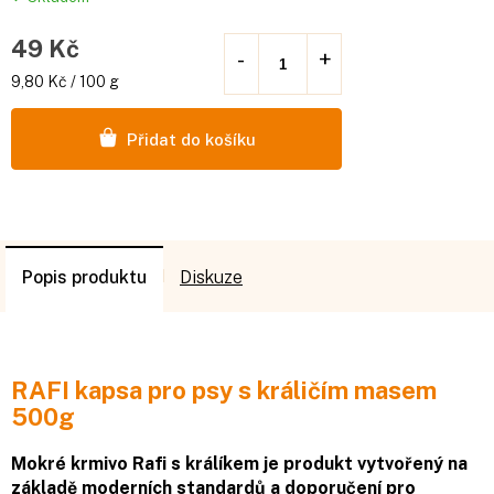
49 Kč
Měrná
9,80 Kč / 100 g
cena:
Přidat do košíku
Popis
Diskuze
RAFI kapsa pro psy s králičím masem
500g
Mokré krmivo Rafi s králíkem je produkt vytvořený na
základě moderních standardů a doporučení pro