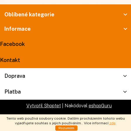
Z
á
Oblíbené kategorie
p
Informace
a
t
Facebook
í
Kontakt
Doprava
Platba
Vytvořil Shoptet
| Nakódoval
eshopGuru
Tento web používá soubory cookie. Dalším procházením tohoto webu
Copyright 2026
Fajnpet.cz
. Všechna práva vyhrazena.
vyjadřujete souhlas s jejich používáním.. Více informací
zde
.
Rozumím