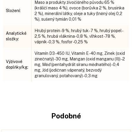
Maso a produkty živočišného původu 65 %
(králičí maso 4 %), ovoce (borůvka 2 %, brusinka
Složení
:
2 %), minerální látky, oleje a tuky (lněný olej 0,2
%), sušený tymián 0,01 %
Hrubý protein - 9 %, hrubý tuk - 7 %, hrubý popel -
Analytické
2,5 %, hrubá vláknina - 0,8 %, vlhkost - 78 %,
složky
:
vápník - 0,3 %, fosfor - 0,25 %
Vitamín D3 - 450 IU, Vitamín E - 40 mg, Zinek (oxid
zinečnatý) - 30 mg, Mangan (oxid manganu (II)) - 2
Výživové
mg, Měď (pentahydrát síranu měďnatého) - 0,4
doplňky/kg
:
mg, Jód (jodičnan vápenatý, bezvodý
granulovaný, potahovaný) - 0,3 mg
Podobné