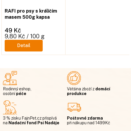
RAFI pro psy s králičím
masem 500g kapsa
49 Kč
Měrná
9,80 Kč / 100 g
cena:
Detail
Rodinný eshop,
Většina zboží z
domácí
osobní
péče
produkce
3 % zisku FajnPet.cz přispívá
Poštovné zdarma
na
Nadační fond Psí Naděje
při nákupu nad 1499Kč