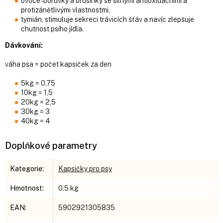
ovoce - borůvky a brusinky se silnými antioxidačními a
protizánětlivými vlastnostmi,
tymián, stimuluje sekreci trávicích šťáv a navíc zlepšuje
chutnost psího jídla.
Dávkování:
váha psa = počet kapsiček za den
5kg = 0,75
10kg = 1,5
20kg = 2,5
30kg = 3
40kg = 4
Doplňkové parametry
Kategorie
:
Kapsičky pro psy
Hmotnost
:
0.5 kg
EAN
:
5902921305835