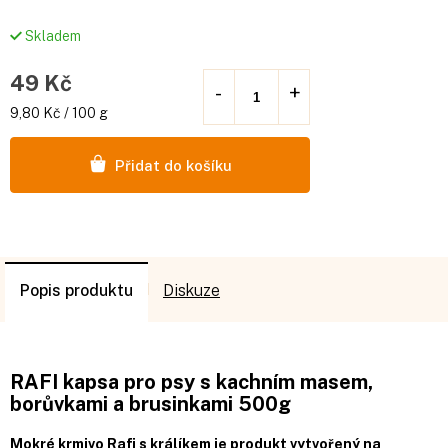
Skladem
49 Kč
Měrná
9,80 Kč / 100 g
cena:
Přidat do košíku
Popis
Diskuze
RAFI kapsa pro psy s kachním masem,
borůvkami a brusinkami 500g
Mokré krmivo Rafi s králíkem je produkt vytvořený na