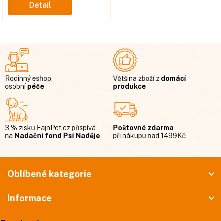
Detail
Rodinný eshop,
Většina zboží z
domácí
osobní
péče
produkce
3 % zisku FajnPet.cz přispívá
Poštovné zdarma
na
Nadační fond Psí Naděje
při nákupu nad 1499Kč
Z
á
Oblíbené kategorie
p
Informace
a
t