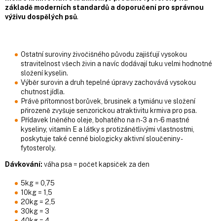
základě moderních standardů a doporučení pro správnou
výživu dospělých psů
.
Ostatní suroviny živočišného původu zajišťují vysokou
stravitelnost všech živin a navíc dodávají tuku velmi hodnotné
složení kyselin.
Výběr surovin a druh tepelné úpravy zachovává vysokou
chutnost jídla.
Právě přítomnost borůvek, brusinek a tymiánu ve složení
přirozeně zvyšuje senzorickou atraktivitu krmiva pro psa.
Přídavek lněného oleje, bohatého na n-3 a n-6 mastné
kyseliny, vitamín E a látky s protizánětlivými vlastnostmi,
poskytuje také cenné biologicky aktivní sloučeniny -
fytosteroly.
Dávkování:
váha psa = počet kapsiček za den
5kg = 0,75
10kg = 1,5
20kg = 2,5
30kg = 3
40kg = 4