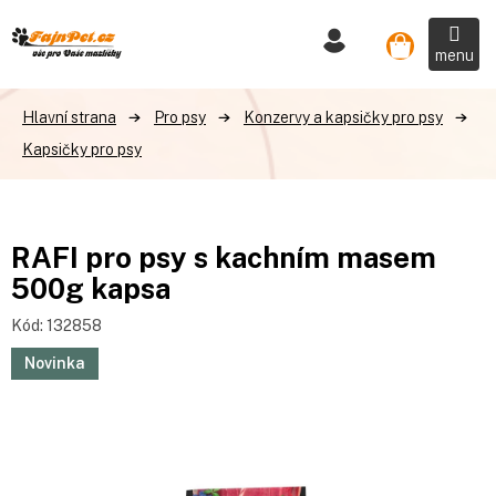
Přejít
na
Nákupní
obsah
košík
Pro psy
Konzervy a kapsičky pro psy
Kapsičky pro psy
RAFI pro psy s kachním masem
500g kapsa
Kód:
132858
Novinka