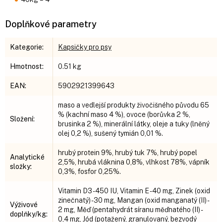
Doplňkové parametry
Kategorie
:
Kapsičky pro psy
Hmotnost
:
0.51 kg
EAN
:
5902921399643
maso a vedlejší produkty živočišného původu 65
% (kachní maso 4 %), ovoce (borůvka 2 %,
Složení
:
brusinka 2 %), minerální látky, oleje a tuky (lněný
olej 0,2 %), sušený tymián 0,01 %.
hrubý protein 9%, hrubý tuk 7%, hrubý popel
Analytické
2,5%, hrubá vláknina 0,8%, vlhkost 78%, vápník
složky
:
0,3%, fosfor 0,25%.
Vitamin D3 - 450 IU, Vitamin E - 40 mg, Zinek (oxid
zinečnatý) - 30 mg, Mangan (oxid manganatý (II) -
Výživové
2 mg, Měď (pentahydrát síranu měďnatého (II) -
doplňky/kg
:
0,4 mg, Jód (potažený, granulovaný, bezvodý