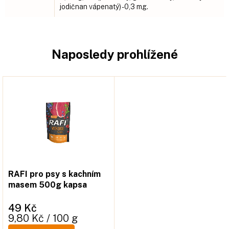
jodičnan vápenatý) - 0,3 mg.
Naposledy prohlížené
RAFI pro psy s kachním
masem 500g kapsa
49 Kč
Měrná
9,80 Kč / 100 g
cena: