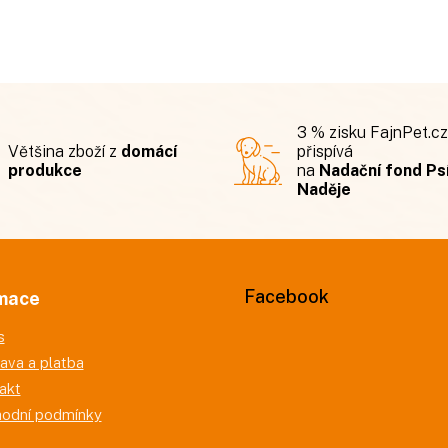
3 % zisku FajnPet.cz
Většina zboží z
domácí
přispívá
produkce
na
Nadační fond Ps
Naděje
Facebook
mace
s
ava a platba
akt
odní podmínky