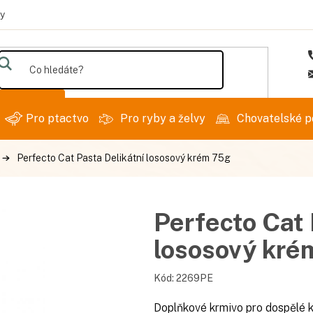
y
Hledat
Pro ptactvo
Pro ryby a želvy
Chovatelské p
Perfecto Cat Pasta Delikátní lososový krém 75g
Perfecto Cat 
lososový kré
Kód:
2269PE
Doplňkové krmivo pro dospělé k