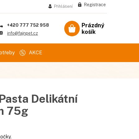
Registrace
Přihlášení
Prázdný
+420 777 752 958
košík
Nákupní
info@fajnpet.cz
košík
otřeby
AKCE
Pasta Delikátní
m 75g
očky.