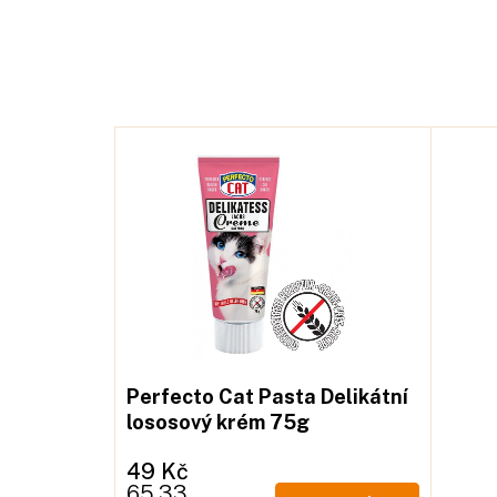
Perfecto Cat Pasta Delikátní
lososový krém 75g
49 Kč
Měrná
65,33