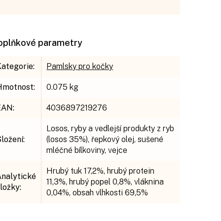
oplňkové parametry
Kategorie
:
Pamlsky pro kočky
Hmotnost
:
0.075 kg
EAN
:
4036897219276
Losos, ryby a vedlejší produkty z ryb
Složení
:
(losos 35%), řepkový olej, sušené
mléčné bílkoviny, vejce
Hrubý tuk 17,2%, hrubý protein
Analytické
11,3%, hrubý popel 0,8%, vláknina
složky
:
0,04%, obsah vlhkosti 69,5%