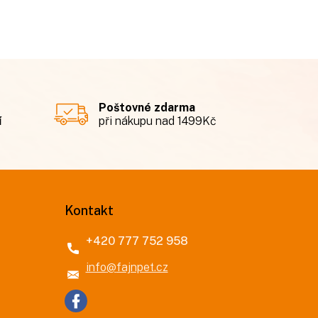
Poštovné zdarma
í
při nákupu nad 1499Kč
Kontakt
+420 777 752 958
info
@
fajnpet.cz