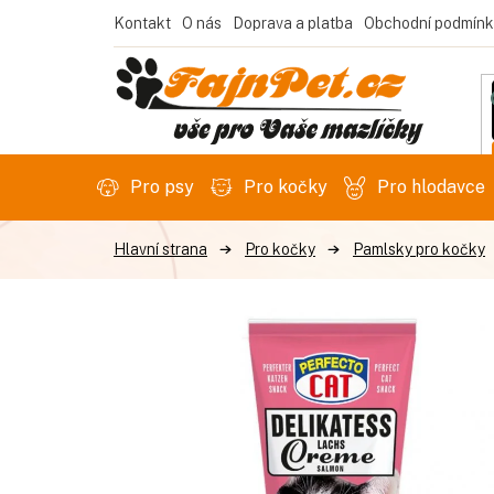
Přejít
Kontakt
O nás
Doprava a platba
Obchodní podmínk
na
obsah
Pro psy
Pro kočky
Pro hlodavce
Pro kočky
Pamlsky pro kočky