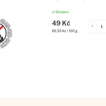
Skladem
49 Kč
Měrná
65,33 Kč / 100 g
cena: