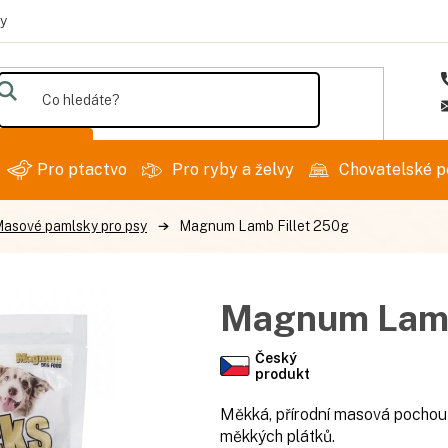
y
Hledat
Pro ptactvo
Pro ryby a želvy
Chovatelské p
asové pamlsky pro psy
Magnum Lamb Fillet 250g
Magnum Lamb
Český
produkt
Měkká, přírodní masová pochou
měkkých plátků.