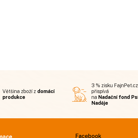
3 % zisku FajnPet.cz
Většina zboží z
domácí
přispívá
produkce
na
Nadační fond Ps
Naděje
Facebook
mace