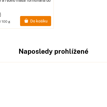
o a rybího masa formovaná do
 plátků, které se snadno dělí
na menší kousky.
č
Do košíku
/ 100 g
Naposledy prohlížené