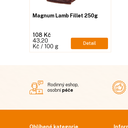
Magnum Lamb Fillet 250g
108 Kč
Měrná
43,20
Detail
cena:
Kč / 100 g
Rodinný eshop,
osobní
péče
Z
á
Oblíbené kategorie
Infor