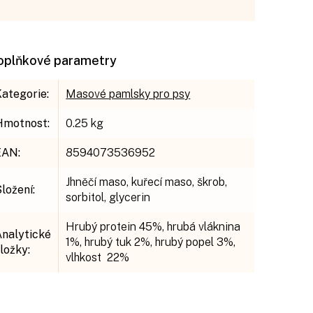
oplňkové parametry
Kategorie
:
Masové pamlsky pro psy
Hmotnost
:
0.25 kg
EAN
:
8594073536952
Jhněčí maso, kuřecí maso, škrob,
Složení
:
sorbitol, glycerin
Hrubý protein 45%, hrubá vláknina
Analytické
1%, hrubý tuk 2%, hrubý popel 3%,
složky
:
vlhkost 22%