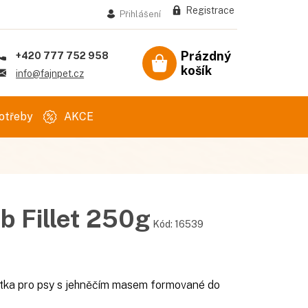
Registrace
Přihlášení
Prázdný
+420 777 752 958
košík
Nákupní
info@fajnpet.cz
košík
otřeby
AKCE
 Fillet 250g
Kód:
16539
tka pro psy s jehněčím masem formované do