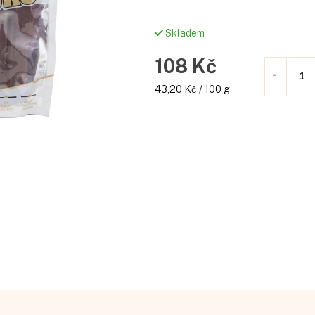
Skladem
108 Kč
Měrná
43,20 Kč / 100 g
cena: