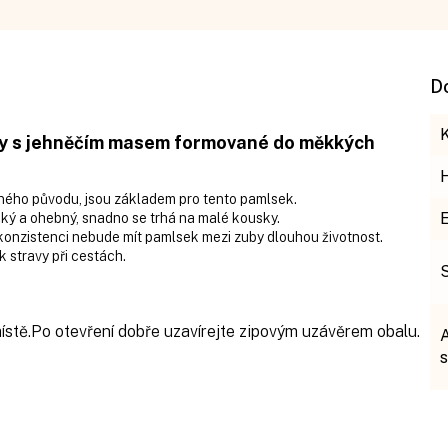
D
sy s jehněčím masem formované do měkkých
nného původu, jsou základem pro tento pamlsek.
ěkký a ohebný, snadno se trhá na malé kousky.
onzistenci nebude mít pamlsek mezi zuby dlouhou životnost.
k stravy při cestách.
stě.Po otevření dobře uzavírejte zipovým uzávěrem obalu.