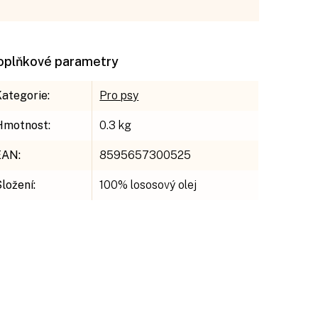
oplňkové parametry
Kategorie
:
Pro psy
Hmotnost
:
0.3 kg
EAN
:
8595657300525
Složení
:
100% lososový olej