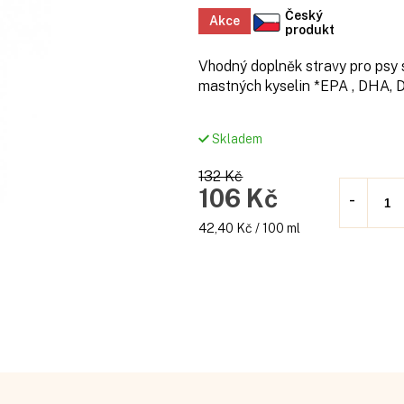
Český
Akce
produkt
Vhodný doplněk stravy pro ps
mastných kyselin *EPA , DHA, 
Skladem
132 Kč
106 Kč
Měrná
42,40 Kč / 100 ml
cena: