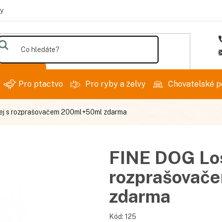
y
Hledat
Pro ptactvo
Pro ryby a želvy
Chovatelské p
ej s rozprašovačem 200ml+50ml zdarma
FINE DOG Los
rozprašovač
zdarma
Kód:
125