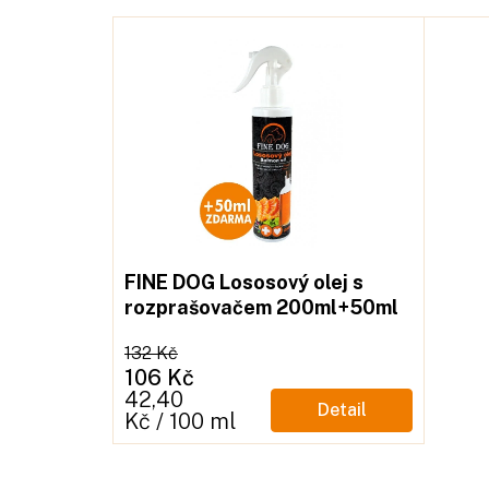
FINE DOG Lososový olej s
rozprašovačem 200ml+50ml
zdarma
132 Kč
106 Kč
Měrná
42,40
Detail
cena:
Kč / 100 ml