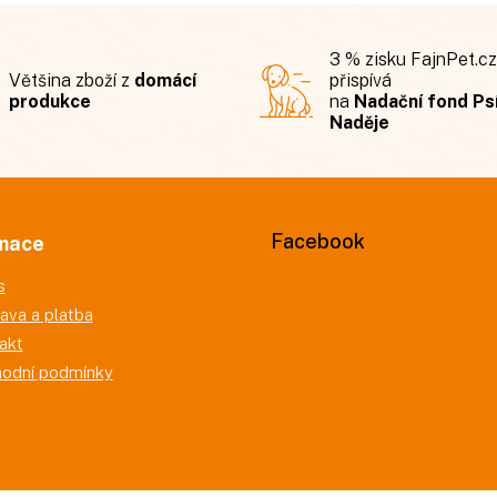
3 % zisku FajnPet.cz
Většina zboží z
domácí
přispívá
produkce
na
Nadační fond Ps
Naděje
Facebook
mace
s
ava a platba
akt
odní podmínky