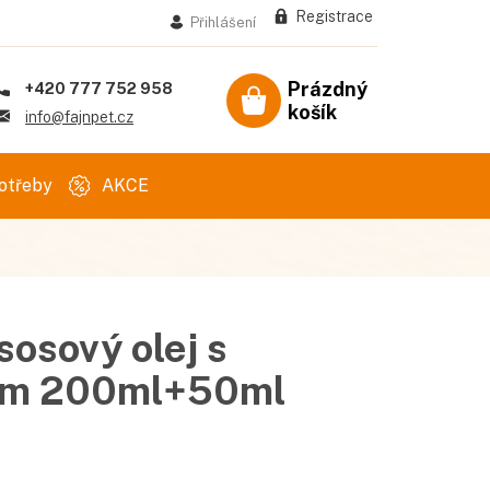
Registrace
Přihlášení
Prázdný
+420 777 752 958
košík
Nákupní
info@fajnpet.cz
košík
otřeby
AKCE
osový olej s
em 200ml+50ml