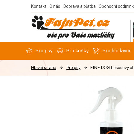
Přejít
Kontakt
O nás
Doprava a platba
Obchodní podmínk
na
obsah
Pro psy
Pro kočky
Pro hlodavce
Pro psy
FINE DOG Lososový ol