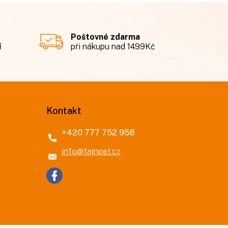
Poštovné zdarma
í
při nákupu nad 1499Kč
Kontakt
+420 777 752 958
info
@
fajnpet.cz