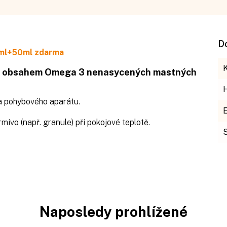
D
0ml+50ml zdarma
ým obsahem Omega 3 nenasycených mastných
 a pohybového aparátu.
mivo (např. granule) při pokojové teplotě.
Naposledy prohlížené